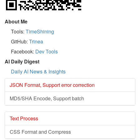
About Me
Tools:
TimeShining
GitHub:
Trinea
Facebook:
Dev Tools
AI Daily Digest
Daily AI News & Insights
JSON Format, Support error correction
MD5/SHA Encode, Support batch
Text Process
CSS Format and Compress