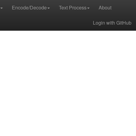
Encode/Decode
Text Process
About
Login with GitHub