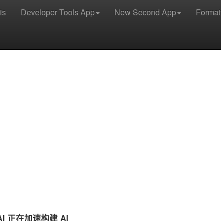
is
Developer Tools App
New Second App
Format
AI 正在加速构建 AI