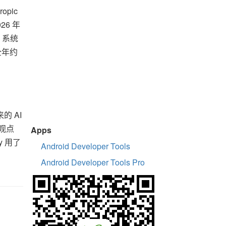
opic
26 年
 系统
全年约
的 AI
观点
Apps
y 用了
Android Developer Tools
Android Developer Tools Pro