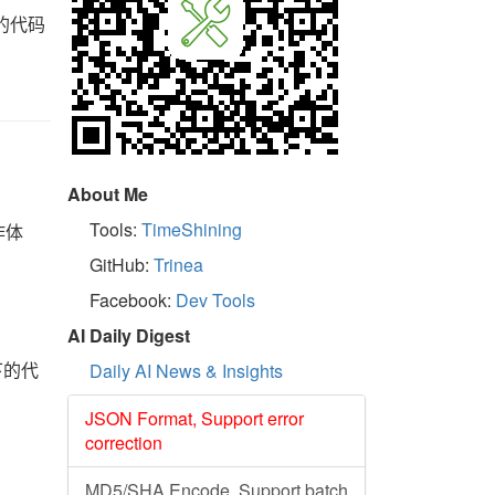
e 的代码
About Me
Tools:
TimeShining
作体
GitHub:
Trinea
Facebook:
Dev Tools
AI Daily Digest
下的代
Daily AI News & Insights
JSON Format, Support error
correction
MD5/SHA Encode, Support batch