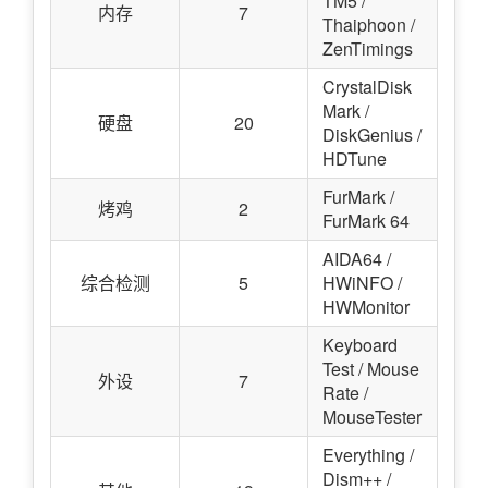
TM5 /
内存
7
Thaiphoon /
ZenTimings
CrystalDisk
Mark /
硬盘
20
DiskGenius /
HDTune
FurMark /
烤鸡
2
FurMark 64
AIDA64 /
综合检测
5
HWiNFO /
HWMonitor
Keyboard
Test / Mouse
外设
7
Rate /
MouseTester
Everything /
Dism++ /