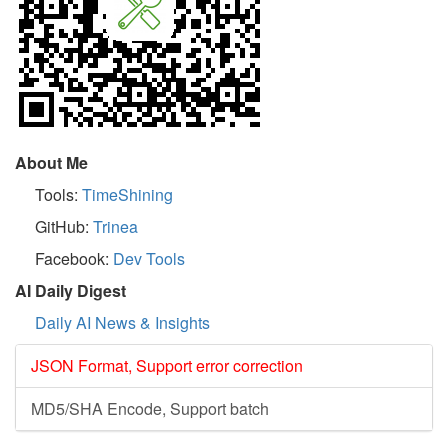
About Me
Tools:
TimeShining
GitHub:
Trinea
Facebook:
Dev Tools
AI Daily Digest
Daily AI News & Insights
JSON Format, Support error correction
MD5/SHA Encode, Support batch