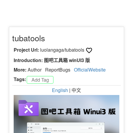
tubatools
Project Url:
luolangaga/tubatools
Introduction: 图吧工具箱 winUI3 版
More:
Author
ReportBugs
OfficialWebsite
Tags:
English
| 中文