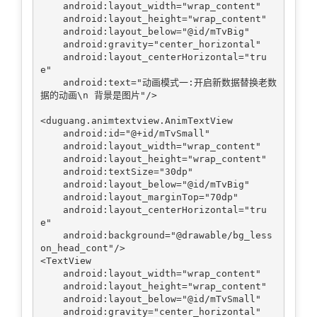
    android:layout_width="wrap_content"

    android:layout_height="wrap_content"

    android:layout_below="@id/mTvBig"

    android:gravity="center_horizontal"

    android:layout_centerHorizontal="tru
e"

    android:text="动画模式一:开启新数据替换老数
据的动画\n 背景是图片"/>

<duguang.animtextview.AnimTextView

    android:id="@+id/mTvSmall"

    android:layout_width="wrap_content"

    android:layout_height="wrap_content"

    android:textSize="30dp"

    android:layout_below="@id/mTvBig"

    android:layout_marginTop="70dp"

    android:layout_centerHorizontal="tru
e"

    android:background="@drawable/bg_less
on_head_cont"/>

<TextView

    android:layout_width="wrap_content"

    android:layout_height="wrap_content"

    android:layout_below="@id/mTvSmall"

    android:gravity="center_horizontal"
