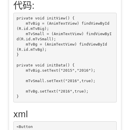
代码:
private void initView() {

    mTvBig = (AnimTextView) findViewById
(R.id.mTvBig);

    mTvSmall = (AnimTextView) findViewByI
d(R.id.mTvSmall);

    mTvBg = (AnimTextView) findViewById
(R.id.mTvBg);

}

private void initData() {

    mTvBig.setText("2015","2016");

    mTvSmall.setText("2016",true);

    mTvBg.setText("2016",true);

xml
<Button
