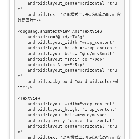
    android:layout_centerHorizontal="tru
e"

    android:text="动画模式二:开启递增动画\n 背
景是图片"/>

<duguang.animtextview.AnimTextView

    android:id="@+id/mTvBg"

    android:layout_width="wrap_content"

    android:layout_height="wrap_content"

    android:layout_below="@id/mTvSmall"

    android:layout_marginTop="70dp"

    android:textSize="45dp"

    android:layout_centerHorizontal="tru
e"

    android:background="@android:color/wh
ite"/>

<TextView

    android:layout_width="wrap_content"

    android:layout_height="wrap_content"

    android:layout_below="@id/mTvBg"

    android:gravity="center_horizontal"

    android:layout_centerHorizontal="tru
e"

    android:text="动画模式二:开启递增动画\n 背