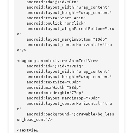
    android:id="@+id/mBtn"

    android:layout_width="wrap_content"

    android:layout_height="wrap_content"

    android:text="Start Anim"

    android:onClick="onClick"

    android:layout_alignParentBottom="tru
e"

    android:layout_marginBottom="10dp"

    android:layout_centerHorizontal="tru
e"/>

<duguang.animtextview.AnimTextView

    android:id="@+id/mTvBig"

    android:layout_width="wrap_content"

    android:layout_height="wrap_content"

    android:textSize="60dp"

    android:minWidth="88dp"

    android:minHeight="77dp"

    android:layout_marginTop="70dp"

    android:layout_centerHorizontal="tru
e"

    android:background="@drawable/bg_less
on_head_cont"/>

<TextView
