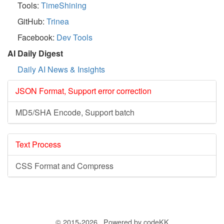
Tools:
TimeShining
GitHub:
Trinea
Facebook:
Dev Tools
AI Daily Digest
Daily AI News & Insights
JSON Format, Support error correction
MD5/SHA Encode, Support batch
Text Process
CSS Format and Compress
© 2015-2026 Powered by codeKK