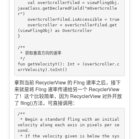
    val overScrollerFiled = viewFlingObj.
javaClass.getDeclaredField("mOverScrolle
r")

    overScrollerFiled.isAccessible = true

    overScroller = overScrollerFiled.get
(viewFlingObj) as OverScroller

}

/**

 * 获取垂直方向的速率

 */

fun getVelocityY(): Int = (overScroller.c
拿到当前 RecyclerView 的 Fling 速率之后，接下
来就是将 Fling 速率传递给另一个 RecyclerView
了！这个比较简单，因为 RecyclerView 对外开放
了 fling()方法，可直接调用：
/**

 * Begin a standard fling with an initial 
velocity along each axis in pixels per se
cond.

 * If the velocity given is below the sys