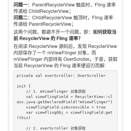
问题一
：ParentRecyclerView 触底时，Fling 速率
传递给 ChildRecyclerView；
问题二
：ChildRecyclerView 触顶时，Fling 速率
传递给 ParentRecyclerView；
这两个问题，都避不开一个问题，即：
如何获取当
前 RecyclerView 的 Fling 速率？
在阅读 RecyclerView 源码后，发现 RecyclerView
内部保存了一个 mViewFlinger 对象，而
mViewFlinger 内部持有 OverScroller。于是，获取
当前 RecyclerView 的 Fling 速率便迎刃而解:
private val overScroller: OverScroller

init {

    // 1. mViewFlinger 对象获取

    val viewFlingField = RecyclerView::cl
ass.java.getDeclaredField("mViewFlinger")

    viewFlingField.isAccessible = true

    var viewFlingObj = viewFlingField.get
(this)

    // 2. overScroller 对象获取
