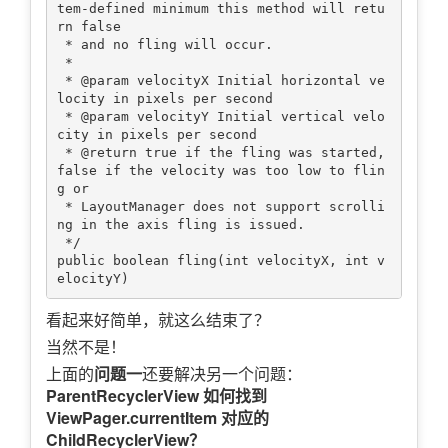
tem-defined minimum this method will retu
rn false

 * and no fling will occur.

 *

 * @param velocityX Initial horizontal ve
locity in pixels per second

 * @param velocityY Initial vertical velo
city in pixels per second

 * @return true if the fling was started, 
false if the velocity was too low to flin
g or

 * LayoutManager does not support scrolli
ng in the axis fling is issued.

 */

public boolean fling(int velocityX, int v
看起来好简单，就这么结束了？
当然不是！
上面的
问题一
还要解决另一个问题：
ParentRecyclerView 如何找到
ViewPager.currentItem 对应的
ChildRecyclerView？