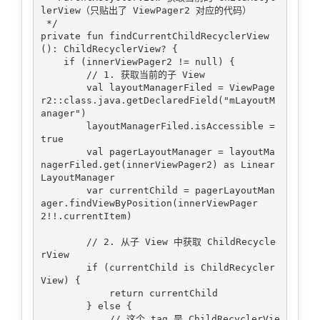
lerView（只贴出了 ViewPager2 对应的代码）

 */

private fun findCurrentChildRecyclerView
(): ChildRecyclerView? {

    if (innerViewPager2 != null) {

        // 1. 获取当前的子 View

        val layoutManagerFiled = ViewPage
r2::class.java.getDeclaredField("mLayoutM
anager")

        layoutManagerFiled.isAccessible = 
true

        val pagerLayoutManager = layoutMa
nagerFiled.get(innerViewPager2) as Linear
LayoutManager

        var currentChild = pagerLayoutMan
ager.findViewByPosition(innerViewPager
2!!.currentItem)

        // 2. 从子 View 中获取 ChildRecycle
rView

        if (currentChild is ChildRecycler
View) {

            return currentChild

        } else {

            // 这个 tag 是 ChildRecyclerVie