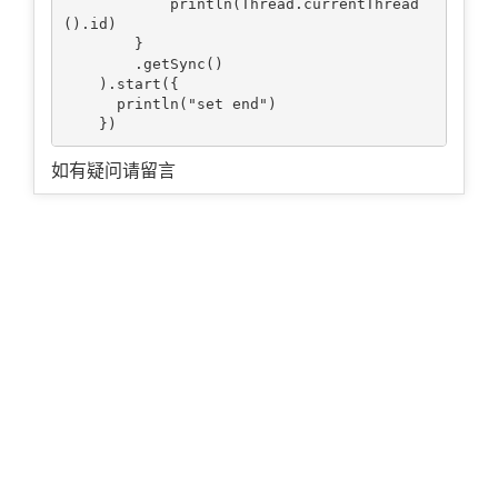
            println(Thread.currentThread
().id)

        }

        .getSync()

    ).start({

      println("set end")

如有疑问请留言