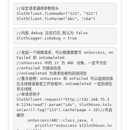
//设定请求通用参数和头

SlothClient.fixHeader("123", "321")

//内部 debug 日志打印,默认为 false

//发起一个网络请求，可以根据需要写 onSuccess，on
Failed 和 onCompleted

//onSuccess 中的 it 为 ABC 对象，一定不为空

//onFailed 为错误信息

//onCompleted 为请求结束的回调闭包

//重点说明：onSuccess 和 onFailed 可以选择回调
在主线程或者是工作协程中，onCompleted 一定回调在
非主线程

//单请求例子

SlothClient.request("http://192.168.75.3
6:1234/read").param("ids", SlothGson.toJs
on(arr)).tag("123").cache(page < 10)//开启
缓存

    .onSuccess(ABC::class.java, {

        println("onSuccess ${SlothGson.to