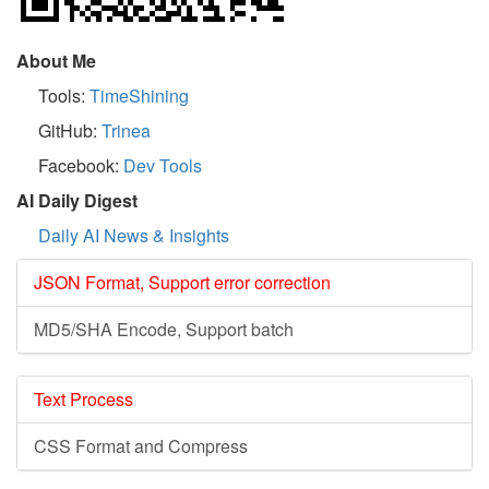
About Me
Tools:
TimeShining
GitHub:
Trinea
Facebook:
Dev Tools
AI Daily Digest
Daily AI News & Insights
JSON Format, Support error correction
MD5/SHA Encode, Support batch
Text Process
CSS Format and Compress