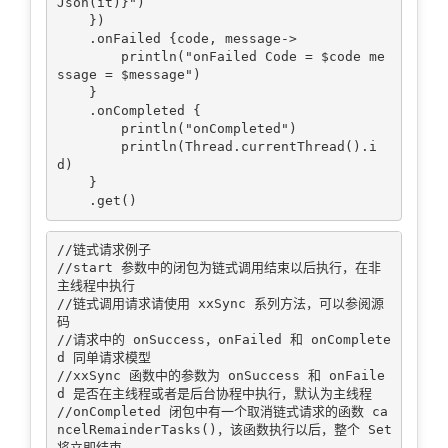
Json(it)}")

    })

    .onFailed {code, message->

        println("onFailed Code = $code me
ssage = $message")

    }

    .onCompleted {

        println("onCompleted")

        println(Thread.currentThread().i
d)

    }

//链式请求例子

//start 参数中的闭包为链式调用结束以后执行，在非
主线程中执行

//链式调用请求请使用 xxSync 系列方法，可以参阅源
码

//请求中的 onSuccess，onFailed 和 onComplete
d 同单请求模型

//xxSync 函数中的参数为 onSuccess 和 onFaile
d 是否在主线程或者是后台协程中执行，默认为主线程

//onCompleted 闭包中有一个取消链式请求的函数 ca
ncelRemainderTasks()，该函数执行以后，整个 Set 
将立即结束
