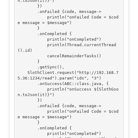
n.toJson(it)}")

        })

        .onFailed {code, message->

            println("onFailed Code = $cod
e message = $message")

        }

        .onCompleted {

            println("onCompleted")

            println(Thread.currentThread
().id)

            cancelRemainderTasks()

        }

        .getSync(),

    SlothClient.request("http://192.168.7
5.36:1234/read").param("ids", "3")

        .onSuccess(ABC::class.java, {

            println("onSuccess ${SlothGso
n.toJson(it)}")

        })

        .onFailed {code, message->

            println("onFailed Code = $cod
e message = $message")

        }

        .onCompleted {

            println("onCompleted")
