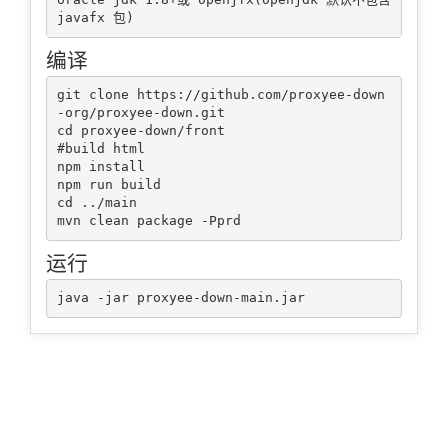
编译
git clone https://github.com/proxyee-down
-org/proxyee-down.git

cd proxyee-down/front

#build html

npm install

npm run build

cd ../main

运行