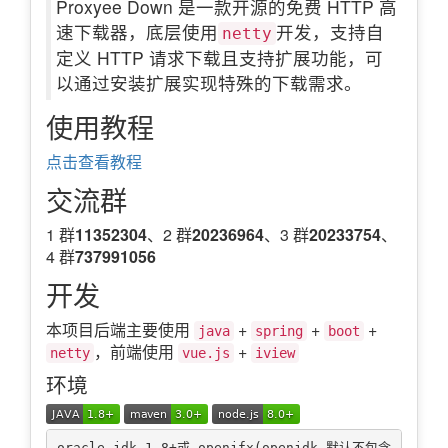
Proxyee Down 是一款开源的免费 HTTP 高
速下载器，底层使用
开发，支持自
netty
定义 HTTP 请求下载且支持扩展功能，可
以通过安装扩展实现特殊的下载需求。
使用教程
点击查看教程
交流群
1 群
11352304
、2 群
20236964
、3 群
20233754
、
4 群
737991056
开发
本项目后端主要使用
+
+
+
java
spring
boot
，前端使用
+
netty
vue.js
iview
环境
oracle jdk 1.8+或 openjfx(openjdk 默认不包含 