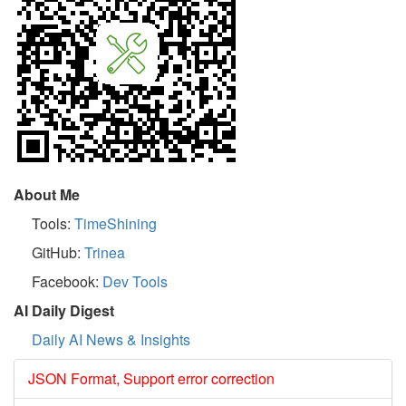
About Me
Tools:
TimeShining
GitHub:
Trinea
Facebook:
Dev Tools
AI Daily Digest
Daily AI News & Insights
JSON Format, Support error correction