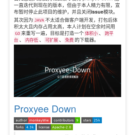
一直迭代到现在的版本，但由于本人精力有限，宣
布暂时停止此项目的维护，并且关闭
issue
模块。
其次因为
不太适合做客户端开发，打包后体
JAVA
积太大且内存占用太高，本人计划在空余时间用
来重写一遍，目标是打造一个
、
GO
体积小
跨平
、
、
、
的下载器。
台
内存低
可扩展
免费
Proxyee Down