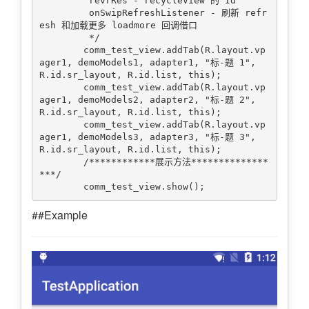
         revrRes - recycleView 的 Id

         onSwipRefreshListener - 刷新 refr
esh 和加载更多 loadmore 回调借口

         */

        comm_test_view.addTab(R.layout.vp
ager1, demoModels1, adapter1, "标-题 1", 
R.id.sr_layout, R.id.list, this);

        comm_test_view.addTab(R.layout.vp
ager1, demoModels2, adapter2, "标-题 2", 
R.id.sr_layout, R.id.list, this);

        comm_test_view.addTab(R.layout.vp
ager1, demoModels3, adapter3, "标-题 3", 
R.id.sr_layout, R.id.list, this);

        /************展示方法**************
***/

##Example