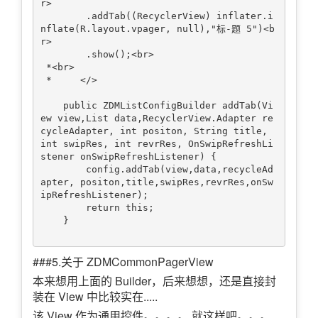
r>

        .addTab((RecyclerView) inflater.i
nflate(R.layout.vpager, null),"标-题 5")<b
r>

        .show();<br>

 *<br>

 *     </>

    public ZDMListConfigBuilder addTab(Vi
ew view,List data,RecyclerView.Adapter re
cycleAdapter, int positon, String title, 
int swipRes, int revrRes, OnSwipRefreshLi
stener onSwipRefreshListener) {

        config.addTab(view,data,recycleAd
apter, positon,title,swipRes,revrRes,onSw
ipRefreshListener);

        return this;

    }

###5.关于 ZDMCommonPagerView
本来想用上面的 Builder，后来想想，还是直接封
装在 View 中比较实在.....
该 View 作为通用控件。。。。 就这样吧。。。