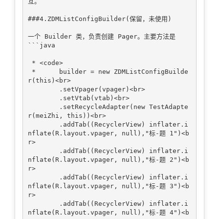
互。

###4.ZDMListConfigBuilder(保留，未使用)

一个 Builder 类，负责创建 Pager。主要方法是

```java

 * <code>

 *      builder = new ZDMListConfigBuilde
r(this)<br>

        .setVpager(vpager)<br>

        .setVtab(vtab)<br>

        .setRecycleAdapter(new TestAdapte
r(meiZhi, this))<br>

        .addTab((RecyclerView) inflater.i
nflate(R.layout.vpager, null),"标-题 1")<b
r>

        .addTab((RecyclerView) inflater.i
nflate(R.layout.vpager, null),"标-题 2")<b
r>

        .addTab((RecyclerView) inflater.i
nflate(R.layout.vpager, null),"标-题 3")<b
r>

        .addTab((RecyclerView) inflater.i
nflate(R.layout.vpager, null),"标-题 4")<b