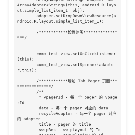
ArrayAdapter<String>(this, android.R.layo
ut.simple_list_item_1, obj);

        adapter.setDropDownViewResource(a
ndroid.R.layout.simple_list_item_1);

        /************设置监听**************
***/

        comm_test_view.setOnClickListener
(this);

        comm_test_view.setSpinner(adapte
r,this);

        /************增加 Tab Pager 页面***
**************/

        /**

         * vpagerId - 每一个 pager 的 vpage
rId

         data - 每一个 pager 对应的 data

         recycleAdapter - 每一个 pager 对应
的 adapter

         title - pager 的 title

         swipRes - swipLayout 的 Id
