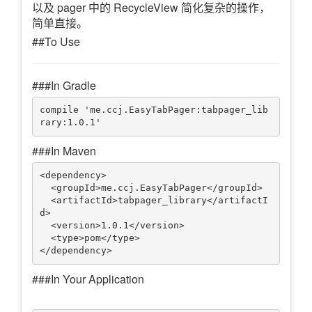
以及 pager 中的 RecycleView 简化复杂的操作，
简单直接。
##To Use
###In Gradle
compile 'me.ccj.EasyTabPager:tabpager_lib
###In Maven
<dependency>

  <groupId>me.ccj.EasyTabPager</groupId>

  <artifactId>tabpager_library</artifactI
d>

  <version>1.0.1</version>

  <type>pom</type>

###In Your Application