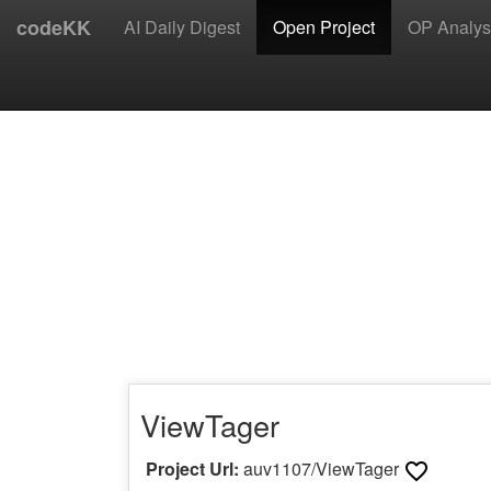
codeKK
AI Daily Digest
Open Project
OP Analys
ViewTager
Project Url:
auv1107/ViewTager