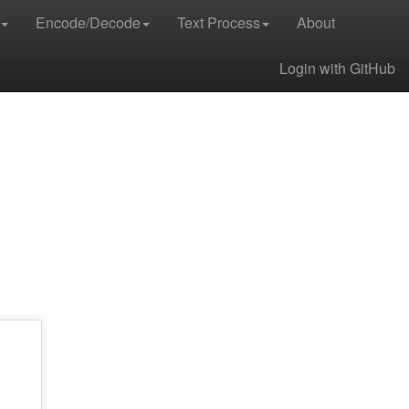
Encode/Decode
Text Process
About
Login with GitHub