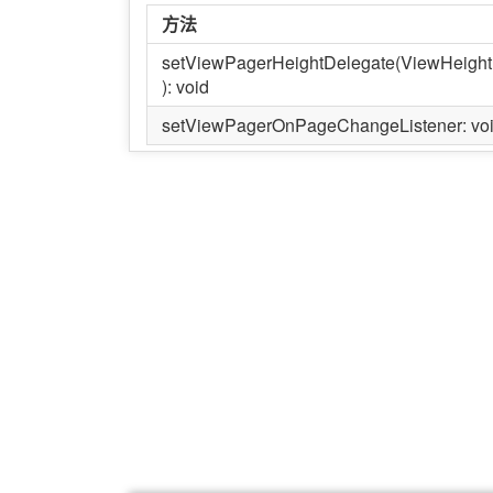
方法
setViewPagerHeightDelegate(ViewHeight
): void
setViewPagerOnPageChangeListener: vo