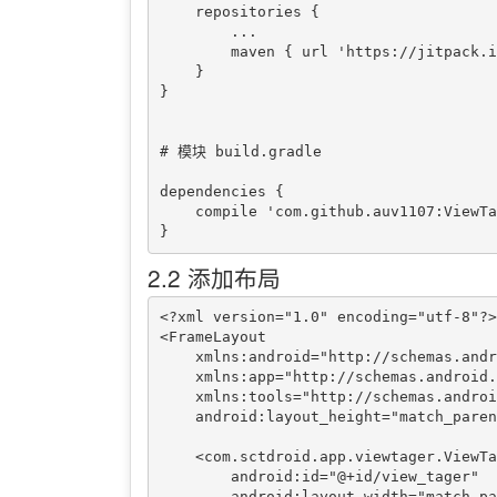
    repositories {

        ...

        maven { url 'https://jitpack.io' }

    }

}

# 模块 build.gradle

dependencies {

    compile 'com.github.auv1107:ViewTager:a73de7facf'

2.2 添加布局
<?xml version="1.0" encoding="utf-8"?>

<FrameLayout

    xmlns:android="http://schemas.android.com/apk/res/android"

    xmlns:app="http://schemas.android.com/apk/res-auto"

    xmlns:tools="http://schemas.android.com/tools" android:layout_width="match_parent"

    android:layout_height="match_parent" tools:context="com.sctdroid.app.sample.MainActivity">

    <com.sctdroid.app.viewtager.ViewTager

        android:id="@+id/view_tager"

        android:layout_width="match_parent"
