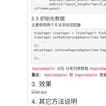
        android:layout_height="match_parent" />

2.3 初始化数据
主要使用两个方法添加适配器
ViewTager viewTager = (ViewTager) find
viewTager.setRadioGroupAdapter(new Rad
    ...

});

mViewTager.setViewPagerAdapter(new Pag
    ...

对应 分类列表数据
RadioAdapter
PagerAda
重点
：
和
数
RadioAdapter
PagerAdapter
3. 效果
4. 其它方法说明