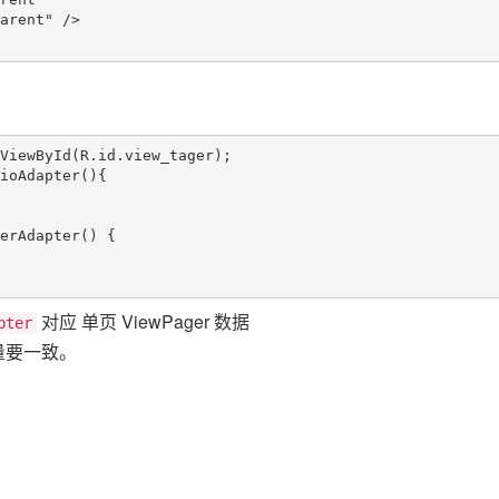
ViewById(R.id.view_tager);

ioAdapter(){

erAdapter() {

对应 单页 ViewPager 数据
pter
量要一致。