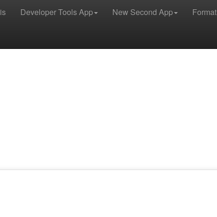
is
Developer Tools App
New Second App
Format