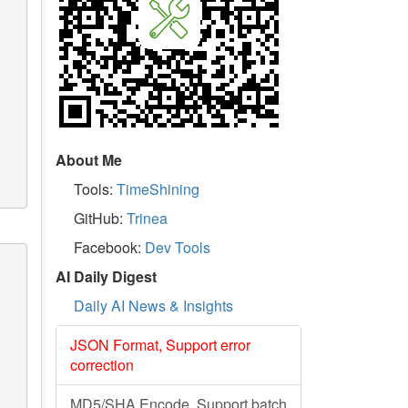
About Me
Tools:
TimeShining
GitHub:
Trinea
Facebook:
Dev Tools
AI Daily Digest
Daily AI News & Insights
JSON Format, Support error
correction
MD5/SHA Encode, Support batch