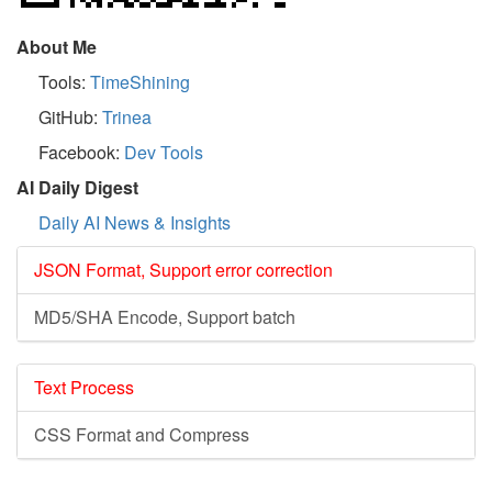
About Me
Tools:
TimeShining
GitHub:
Trinea
Facebook:
Dev Tools
AI Daily Digest
Daily AI News & Insights
JSON Format, Support error correction
MD5/SHA Encode, Support batch
Text Process
CSS Format and Compress