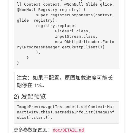
ll Context context, @NonNull Glide glide, 
@NonNull Registry registry) {

        super.registerComponents(context, 
glide, registry);

        registry.replace(

                GlideUrl.class,

                InputStream.class,

                new OkHttpUrlLoader.Facto
ry(ProgressManager.getOkHttpClient())

        );

    }

注意：如果不配置，原图加载进度可能长
期停在 1%。
2) 发起预览
ImagePreview.getInstance().setContext(Mai
nActivity.this).setMediaInfoList(imageInf
更多参数配置见：
doc/DETAIL.md