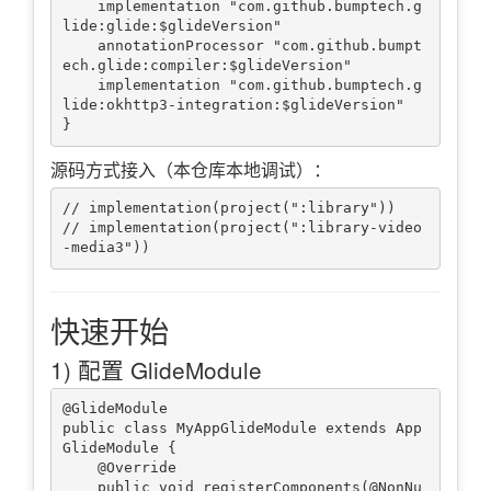
    implementation "com.github.bumptech.g
lide:glide:$glideVersion"

    annotationProcessor "com.github.bumpt
ech.glide:compiler:$glideVersion"

    implementation "com.github.bumptech.g
lide:okhttp3-integration:$glideVersion"

源码方式接入（本仓库本地调试）：
// implementation(project(":library"))

// implementation(project(":library-video
快速开始
1) 配置 GlideModule
@GlideModule

public class MyAppGlideModule extends App
GlideModule {

    @Override

    public void registerComponents(@NonNu