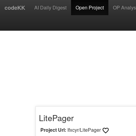
codeKK
AI Daily Digest
Open Project
OP Analys
LitePager
Project Url:
Ifxcyr/LitePager