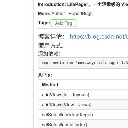
Introduction: LitePager，一个轻量级
More:
Author
ReportBugs
Tags:
博客详情：
https://blog.csdn.net
使用方式:
添加依赖：
APIs:
Method
addViews(int... layouts)
addViews(View... views)
setSelection(View target)
setSelection(int index)