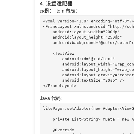
4. 设置适配器
示例：
Item 布局：
<?xml version="1.0" encoding="utf-8"?>

<FrameLayout xmlns:android="http://sch
    android:layout_width="200dp"

    android:layout_height="250dp"

    android:background="@color/colorPrimary">

    <TextView

        android:id="@+id/text"

        android:layout_width="wrap_content"

        android:layout_height="wrap_content"

        android:layout_gravity="center"

        android:textSize="30sp" />

Java 代码：
litePager.setAdapter(new Adapter<ViewG
    private List<String> mData = new ArrayList<>(Arrays.asList("Item 1", "Item2", "Item3"));

    @Override
