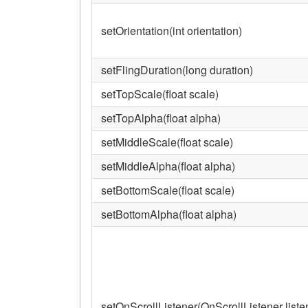
setOrientation(int orientation)
setFlingDuration(long duration)
setTopScale(float scale)
setTopAlpha(float alpha)
setMiddleScale(float scale)
setMiddleAlpha(float alpha)
setBottomScale(float scale)
setBottomAlpha(float alpha)
setOnScrollListener(OnScrollListener liste