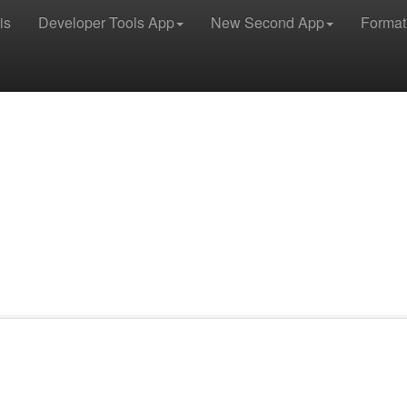
is
Developer Tools App
New Second App
Format