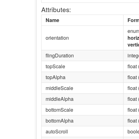
Attributes:
Name
Form
enum
orientation
hori
verti
flingDuration
integ
topScale
float
topAlpha
float
middleScale
float
middleAlpha
float
bottomScale
float
bottomAlpha
float
autoScroll
bool