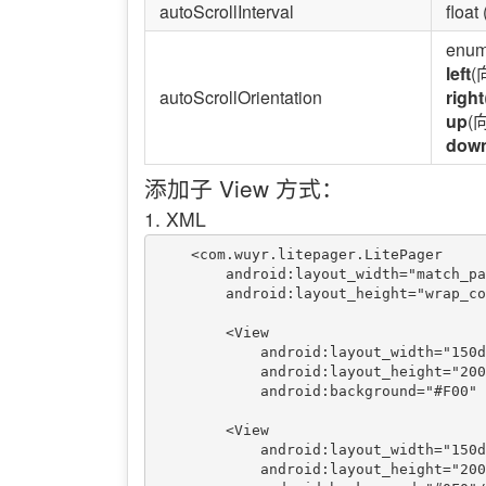
autoScrollInterval
floa
enum
left
(
autoScrollOrientation
right
up
(
dow
添加子 View 方式：
1. XML
    <com.wuyr.litepager.LitePager

        android:layout_width="match_parent"

        android:layout_height="wrap_content">

        <View

            android:layout_width="150dp"

            android:layout_height="200dp"

            android:background="#F00" />

        <View

            android:layout_width="150dp"

            android:layout_height="200dp"
