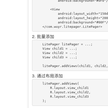
            android:background="#0F0"/>

        <View

            android:layout_width="150dp"

            android:layout_height="200dp"

            android:background="#00F"/>

2. 批量添加
    LitePager litePager = ...;

    View child1 = ...;

    View child2 = ...;

    View child3 = ...;

3. 通过布局添加
    litePager.addViews(

        R.layout.view_child1 

        R.layout.view_child2,

        R.layout.view_child3
