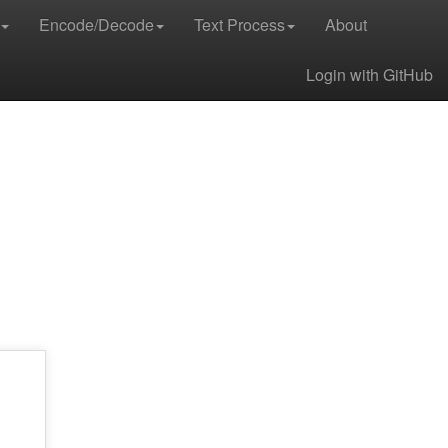
Encode/Decode
Text Process
About
Login with GitHub