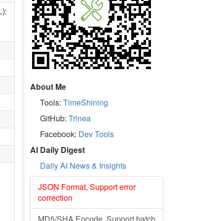
):
About Me
Tools:
TimeShining
GitHub:
Trinea
Facebook:
Dev Tools
AI Daily Digest
Daily AI News & Insights
JSON Format, Support error
correction
MD5/SHA Encode, Support batch