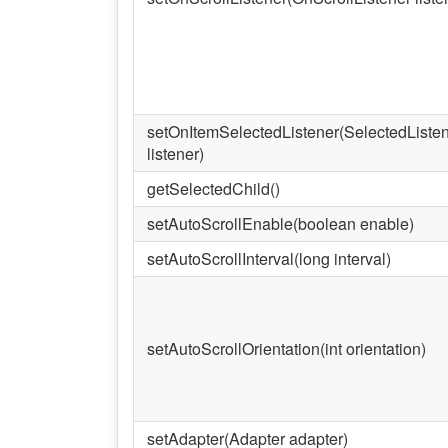
setOnItemSelectedListener(SelectedListe
listener)
getSelectedChild()
setAutoScrollEnable(boolean enable)
setAutoScrollInterval(long interval)
setAutoScrollOrientation(int orientation)
setAdapter(Adapter adapter)