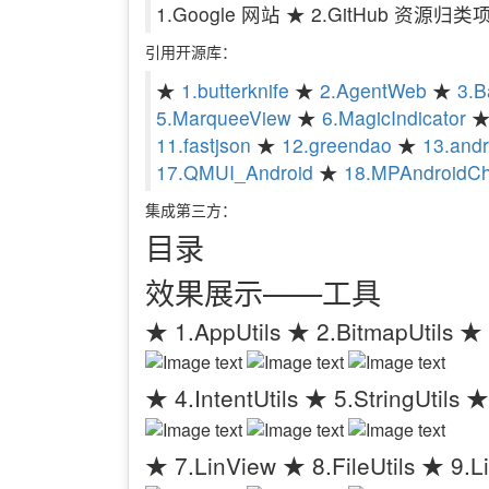
1.Google 网站 ★ 2.GitHub 资源
引用开源库：
★
1.butterknife
★
2.AgentWeb
★
3.B
5.MarqueeView
★
6.MagicIndicator
11.fastjson
★
12.greendao
★
13.andr
17.QMUI_Android
★
18.MPAndroidCh
集成第三方：
目录
效果展示——工具
★ 1.AppUtils ★ 2.BitmapUtils ★ 3
★ 4.IntentUtils ★ 5.StringUtils ★
★ 7.LinView ★ 8.FileUtils ★ 9