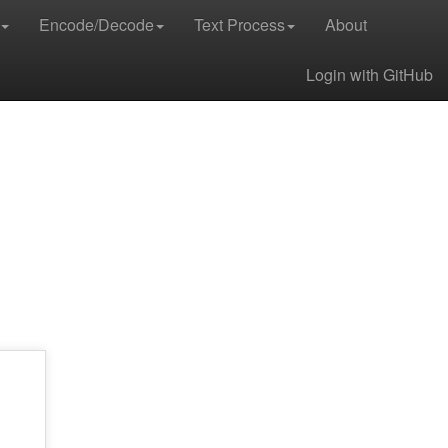
Encode/Decode
Text Process
About
Login with GitHub