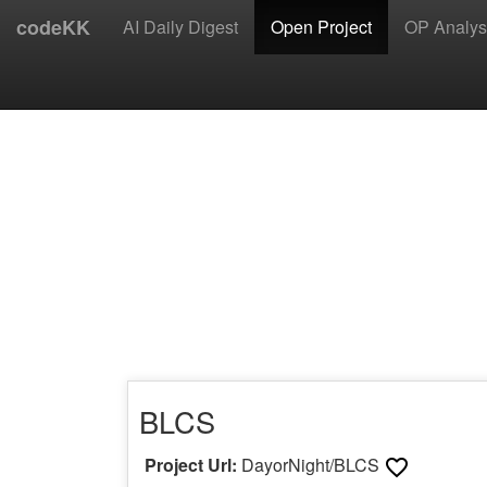
codeKK
AI Daily Digest
Open Project
OP Analys
BLCS
Project Url:
DayorNight/BLCS