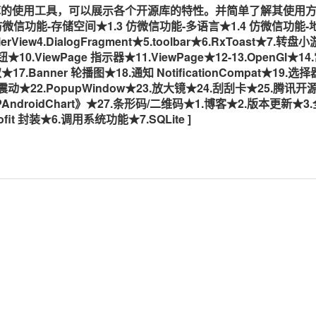
roid 开源库的使用工具，可以展示各个开源库的特性。并简单了解其使用
 仿微信功能-存储空间★1.3 仿微信功能-多语言★1.4 仿微信功能-
lerView4.DialogFragment★5.toolbar★6.RxToast★7.转盘
.ViewPage 指示器★11.ViewPage★12-13.OpenGl★14
.Banner 轮播图★18.通知 NotificationCompat★19.选择
音与震动★22.PopupWindow★23.放大镜★24.刮刮卡★25.腾讯开源
AndroidChart》★27.条形码/二维码★1.博客★2.版本更新★3
it 封装★6.调用系统功能★7.SQLite ]