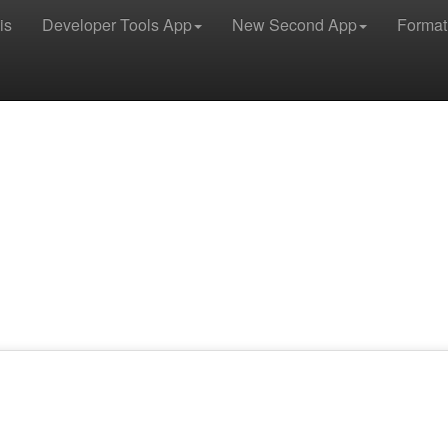
is
Developer Tools App
New Second App
Format