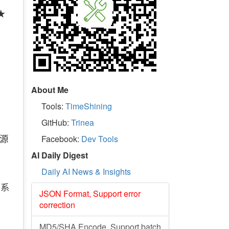
 ★
About Me
Tools:
TimeShining
GitHub:
Trinea
开源
Facebook:
Dev Tools
AI Daily Digest
Daily AI News & Insights
用系
JSON Format, Support error
correction
MD5/SHA Encode, Support batch