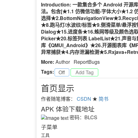
Introduction: 一款集合多个 And
法。包含[★1.1 仿微信功能-字体大小★1.2
选择★2.BottomNavigationView★3.Recyc
★8.跑马灯/水波纹/标签★9.侧滑菜单/悬浮按钮★10
Dialog★15.进度条★16.蛛网等级及颜色选取★17
Picker★20.标签列表 LabelList★21.声
库《QMUI_Android》★26.开源图表库《MP
异常捕获★4.内存泄漏检测★5.Rxjava+Retrof
More:
Author
ReportBugs
Tags:
Off
-
首页显示
作者随笔博客：
CSDN
★
简书
APK 体验下载地址
密码：BLCS
子菜单
工具