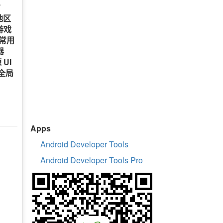
方
地区
小游戏
.常用
器
 UI
.全局
Apps
Android Developer Tools
Android Developer Tools Pro