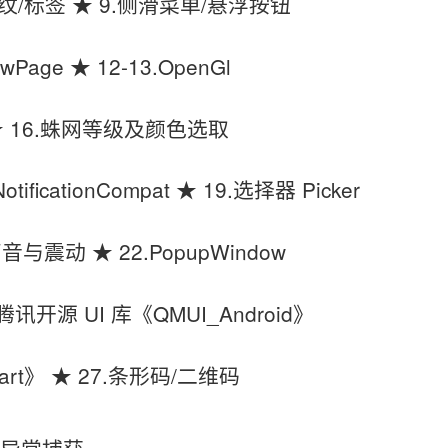
波纹/标签 ★ 9.侧滑菜单/悬浮按钮
wPage ★ 12-13.OpenGl
条 ★ 16.蛛网等级及颜色选取
ificationCompat ★ 19.选择器 Picker
.声音与震动 ★ 22.PopupWindow
腾讯开源 UI 库《QMUI_Android》
art》 ★ 27.条形码/二维码
全局异常捕获