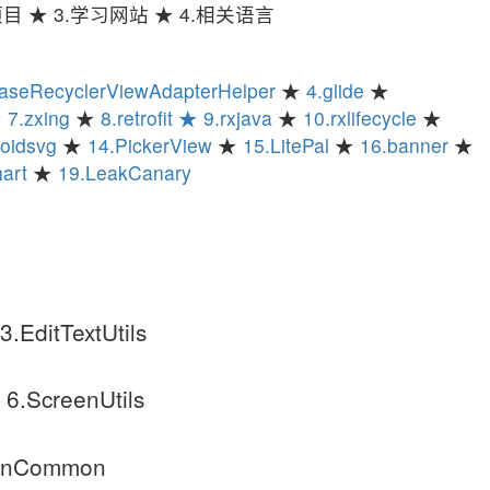
归类项目 ★ 3.学习网站 ★ 4.相关语言
aseRecyclerViewAdapterHelper
★
4.glide
★
★
7.zxing
★
8.retrofit
★ 9.rxjava
★
10.rxlifecycle
★
oidsvg
★
14.PickerView
★
15.LitePal
★
16.banner
★
art
★
19.LeakCanary
.EditTextUtils
 6.ScreenUtils
.LinCommon