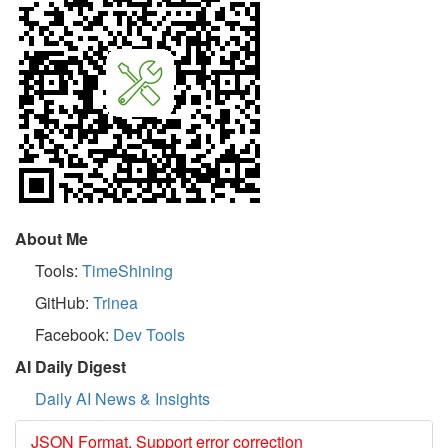
About Me
Tools:
TimeShining
GitHub:
Trinea
Facebook:
Dev Tools
AI Daily Digest
Daily AI News & Insights
JSON Format, Support error correction