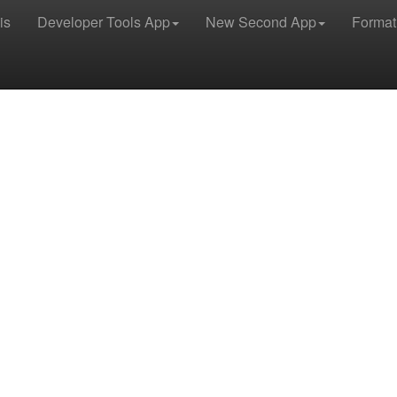
is
Developer Tools App
New Second App
Format