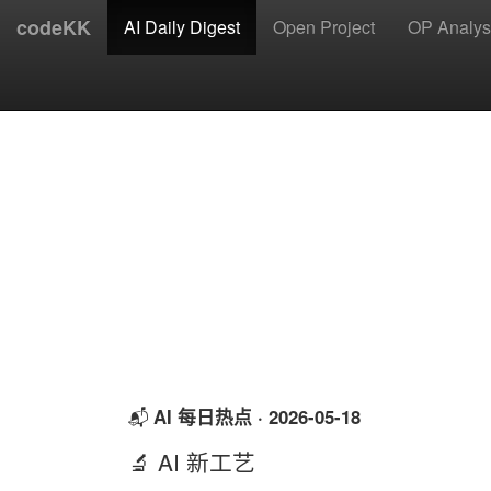
codeKK
AI Daily Digest
Open Project
OP Analys
AI 每日热点 · 2026-05-18
📬
🔬 AI 新工艺