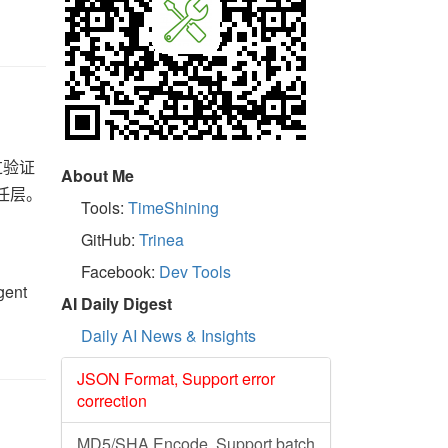
经过验证
About Me
信任层。
Tools:
TimeShining
GitHub:
Trinea
Facebook:
Dev Tools
ent
AI Daily Digest
Daily AI News & Insights
JSON Format, Support error
correction
MD5/SHA Encode, Support batch