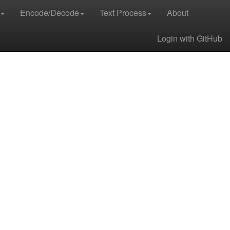
Encode/Decode
Text Process
About
Login with GitHub